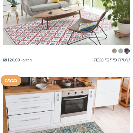
₪
120.00
שטיח פיויסי נגבה
החל מ-
מבצע!