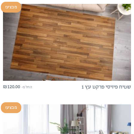
מבצע!
₪
120.00
שטיח פיויסי פרקט עץ 1
החל מ-
מבצע!