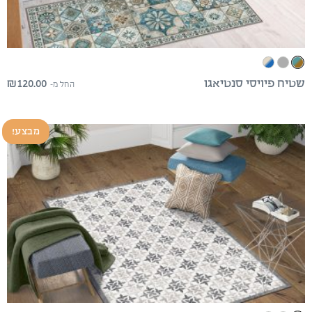
₪
120.00
שטיח פיויסי סנטיאגו
החל מ-
מבצע!