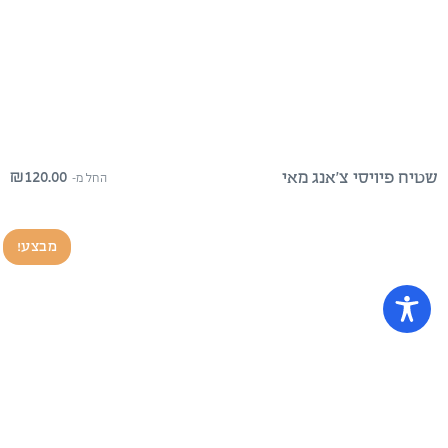
₪
120.00
שטיח פיויסי צ’אנג מאי
החל מ-
מבצע!