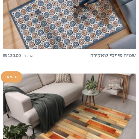
₪
120.00
שטיח פיויסי שאקירה
החל מ-
מבצע!