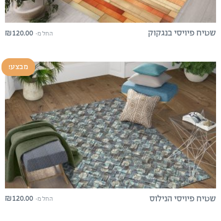
₪
120.00
שטיח פיויסי בנגקוק
החל מ-
מבצע!
₪
120.00
שטיח פיויסי הנילוס
החל מ-