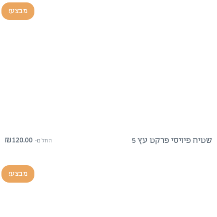
מבצע!
₪
120.00
שטיח פיויסי פרקט עץ 5
החל מ-
מבצע!