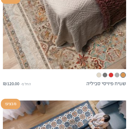
₪
120.00
שטיח פיויסי סביליה
החל מ-
מבצע!