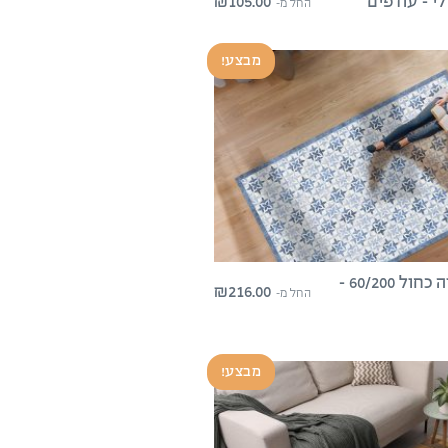
₪
105.00
י – עודפים
החל מ-
מבצע!
שטיח פיויסי פלורה כחול 60/200 –
₪
216.00
החל מ-
מבצע!