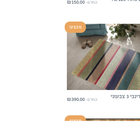
₪
150.00
החל מ-
מבצע!
שטיח פיויסי סקנדינבי 3 צבעוני
₪
390.00
החל מ-
מבצע!