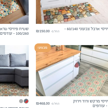
שטיח פיויסי ארבל צבעוני 60/140 –
₪
150.00
החל מ-
100/260 – עודפים
מבצע!
יסי מרקש ורוד וירוק
₪
468.00
החל מ-