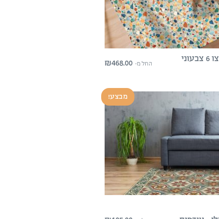
שטיח פיויסי טראצו 6 צבעוני
₪
468.00
החל מ-
מבצע!