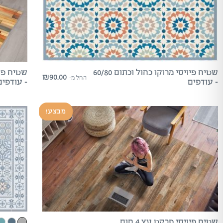
שטיח פיויסי מרוקו כחול וכתום 60/80
₪
90.00
החל מ-
– עודפים
– עודפים
מבצע!
שטיח פיויסי פרקט עץ 4 חום