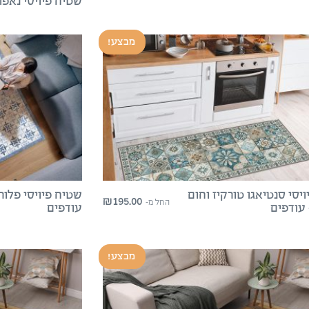
שטיח פיויסי נאפול
מבצע!
יסי סנטיאגו טורקיז וחום
₪
195.00
החל מ-
עודפים
מבצע!