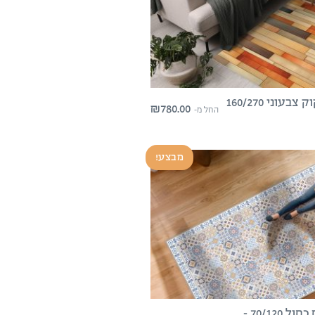
שטיח פיויסי בנגקוק צבעוני 160/270
₪
780.00
החל מ-
מבצע!
שטיח פיויסי רותם כחול 70/120 –