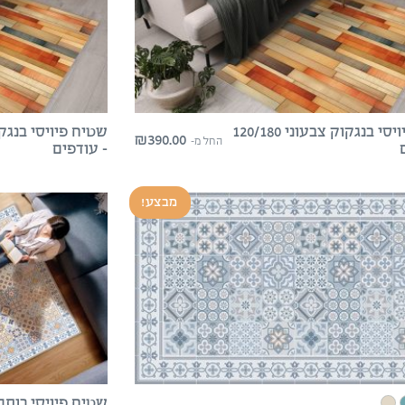
שטיח פיויסי בנגקוק צבעוני 120/180
₪
390.00
החל מ-
– עודפים
מבצע!