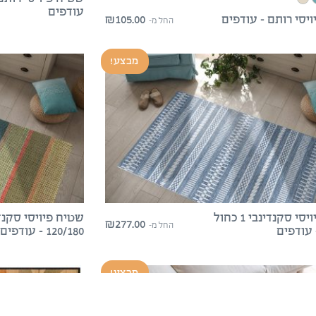
עודפים
₪
105.00
יסי רותם – עודפים
החל מ-
מבצע!
שטיח פיויסי סקנדינבי 1 כחול
₪
277.00
החל מ-
120/180 – עודפים
מבצע!