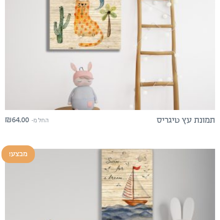
₪
64.00
תמונת עץ טיגריס
החל מ-
מבצע!